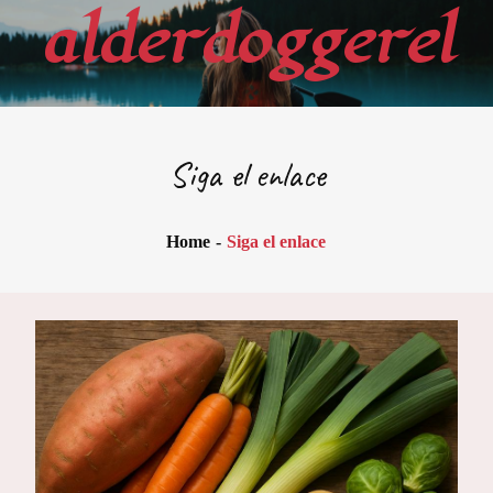
Skip
alderdoggerel
to
content
Siga el enlace
Home
Siga el enlace