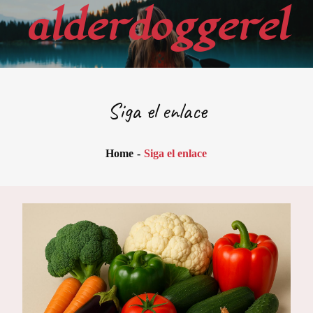
Skip
alderdoggerel
to
content
Siga el enlace
Home
Siga el enlace