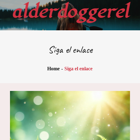
Skip
alderdoggerel
to
content
Siga el enlace
Home
Siga el enlace